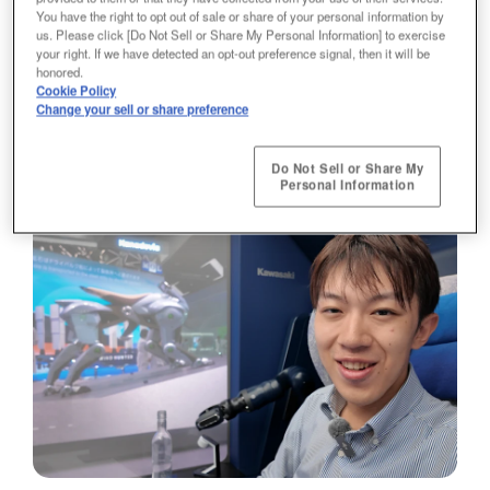
「ALICE SYSTEM」に込めた リアリティと拡
You have the right to opt out of sale or share of your personal information by
us. Please click [Do Not Sell or Share My Personal Information] to exercise
your right. If we have detected an opt-out preference signal, then it will be
張性とは？
honored.
Cookie Policy
Change your sell or share preference
イノベーション
モビリティ
テクノロジー
Do Not Sell or Share My
Personal Information