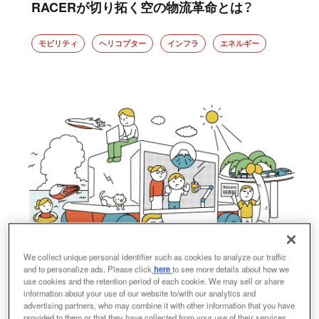
RACERが切り拓く空の物流革命とは？
モビリティ
ヘリコプター
インフラ
エネルギー
We collect unique personal identifier such as cookies to analyze our traffic
and to personalize ads. Please click
here
to see more details about how we
use cookies and the retention period of each cookie. We may sell or share
information about your use of our website to/with our analytics and
advertising partners, who may combine it with other information that you have
モビリティ
provided to them or that they have collected from your use of their services.