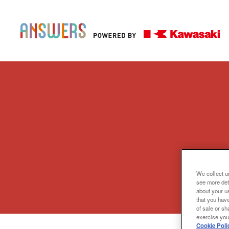
We collect un
see more det
about your us
that you have
of sale or sh
exercise your
Cookie Poli