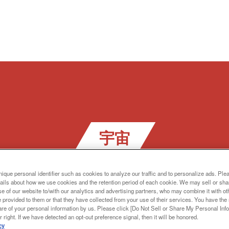
宇宙
ique personal identifier such as cookies to analyze our traffic and to personalize ads. Ple
ails about how we use cookies and the retention period of each cookie. We may sell or sha
e of our website to/with our analytics and advertising partners, who may combine it with ot
 provided to them or that they have collected from your use of their services. You have the r
are of your personal information by us. Please click [Do Not Sell or Share My Personal Info
 right. If we have detected an opt-out preference signal, then it will be honored.
cy