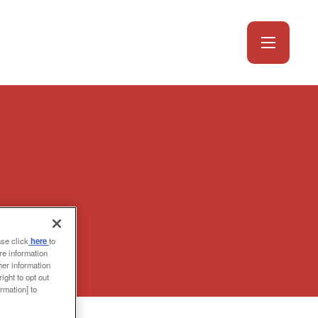
ase click
here
to
re information
her information
ight to opt out
rmation] to