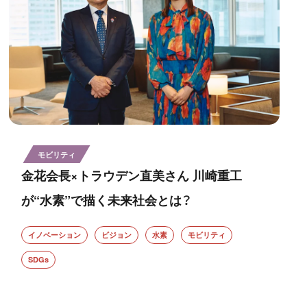
モビリティ
金花会長×トラウデン直美さん 川崎重工
が“水素”で描く未来社会とは？
イノベーション
ビジョン
水素
モビリティ
SDGs