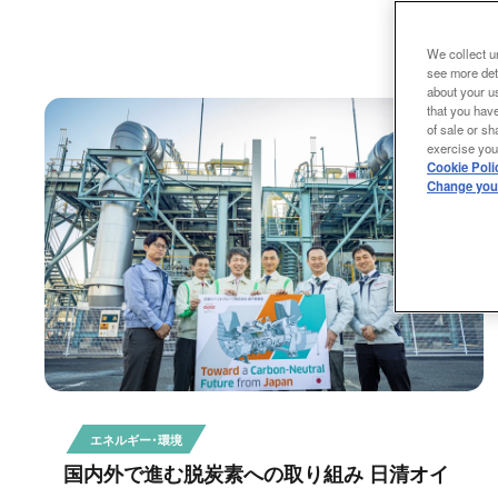
We collect un
see more det
about your us
that you have
of sale or sh
exercise your
Cookie Poli
Change your
エネルギー・環境
国内外で進む脱炭素への取り組み 日清オイ