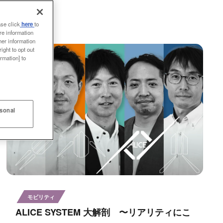
ase click
here
to
re information
her information
ight to opt out
rmation] to
rsonal
モビリティ
ALICE SYSTEM 大解剖 〜リアリティにこ