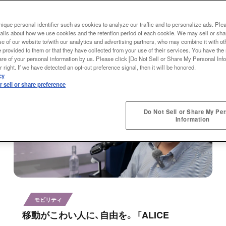
ique personal identifier such as cookies to analyze our traffic and to personalize ads. Ple
ails about how we use cookies and the retention period of each cookie. We may sell or sha
e of our website to/with our analytics and advertising partners, who may combine it with ot
 provided to them or that they have collected from your use of their services. You have the r
are of your personal information by us. Please click [Do Not Sell or Share My Personal Info
 right. If we have detected an opt-out preference signal, then it will be honored.
cy
 sell or share preference
Do Not Sell or Share My Pe
Information
モビリティ
移動がこわい人に、自由を。 「ALICE