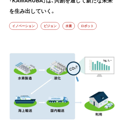
「KAWARUBA」は、共創を通して新たな未来
を生み出していく。
イノベーション
ビジョン
水素
ロボット