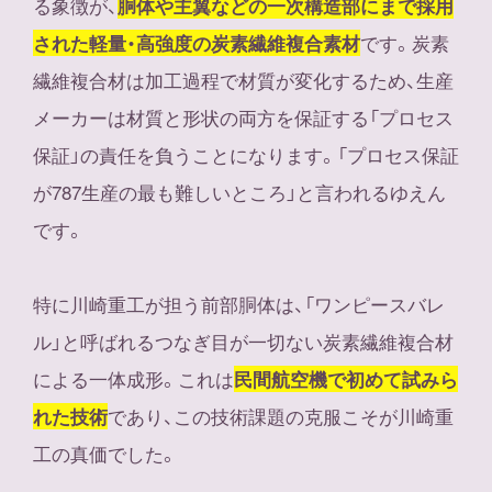
る象徴が、
胴体や主翼などの一次構造部にまで採用
です。炭素
された軽量・高強度の炭素繊維複合素材
繊維複合材は加工過程で材質が変化するため、生産
メーカーは材質と形状の両方を保証する「プロセス
保証」の責任を負うことになります。「プロセス保証
が787生産の最も難しいところ」と言われるゆえん
です。
特に川崎重工が担う前部胴体は、「ワンピースバレ
ル」と呼ばれるつなぎ目が一切ない炭素繊維複合材
による一体成形。これは
民間航空機で初めて試みら
であり、この技術課題の克服こそが川崎重
れた技術
工の真価でした。