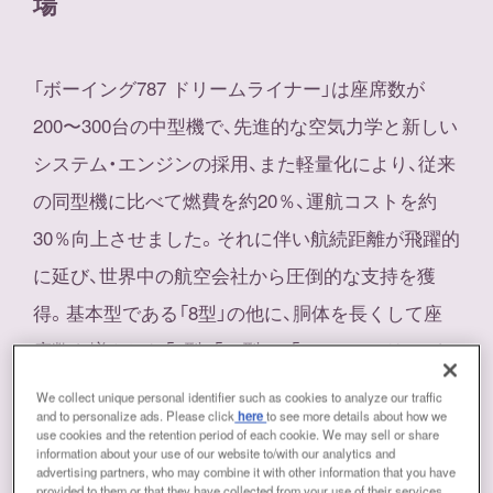
場
「ボーイング787 ドリームライナー」は座席数が
200〜300台の中型機で、先進的な空気力学と新しい
システム・エンジンの採用、また軽量化により、従来
の同型機に比べて燃費を約20％、運航コストを約
30％向上させました。それに伴い航続距離が飛躍的
に延び、世界中の航空会社から圧倒的な支持を獲
得。基本型である「8型」の他に、胴体を長くして座
席数を増やした「9型」「10型」で「787ファミリー」を
なしています。
We collect unique personal identifier such as cookies to analyze our traffic
and to personalize ads. Please click
here
to see more details about how we
use cookies and the retention period of each cookie. We may sell or share
information about your use of our website to/with our analytics and
ボーイング社によれば、2015年3月末までに3機種で
advertising partners, who may combine it with other information that you have
provided to them or that they have collected from your use of their services.