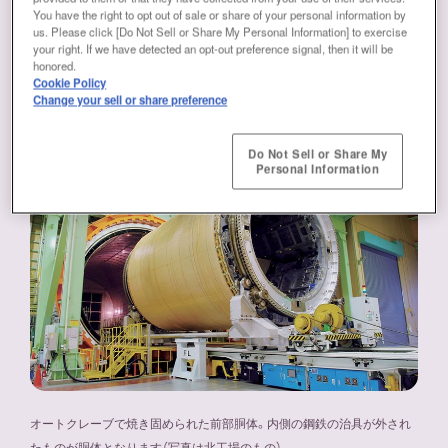
総計1,105機を受注しており、世界中の生産パート
You have the right to opt out of sale or share of your personal information by
us. Please click [Do Not Sell or Share My Personal Information] to exercise
ナーメーカーと増産体制の整備を進めているとい
your right. If we have detected an opt-out preference signal, then it will be
honored.
います。
Cookie Policy
Change your sell or share preference
Do Not Sell or Share My
Personal Information
オートクレーブで焼き固められた前部胴体。内側の鋼鉄の治具が外され
たものが胴体となります（写真は北工場のもの）