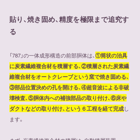
貼り、焼き固め、精度を極限まで追究す
る
「787」の一体成形構造の前部胴体は、
①筒状の治具
に炭素繊維複合材を積層する、②積層された炭素繊
維複合材をオートクレーブという窯で焼き固める、
③部品位置決めの孔を開ける、④超音波による非破
壊検査、⑤胴体内への補強部品の取り付け、⑥床や
し
ダクトなどの取り付け、という６工程を経て完成
ます。