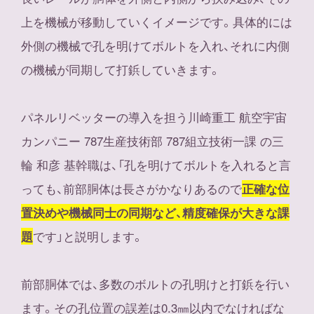
上を機械が移動していくイメージです。具体的には
外側の機械で孔を明けてボルトを入れ、それに内側
の機械が同期して打鋲していきます。
パネルリベッターの導入を担う川崎重工 航空宇宙
カンパニー 787生産技術部 787組立技術一課 の三
輪 和彦 基幹職は、「孔を明けてボルトを入れると言
っても、前部胴体は長さがかなりあるので
正確な位
置決めや機械同士の同期など、精度確保が大きな課
です」と説明します。
題
前部胴体では、多数のボルトの孔明けと打鋲を行い
ます。その孔位置の誤差は0.3㎜以内でなければな