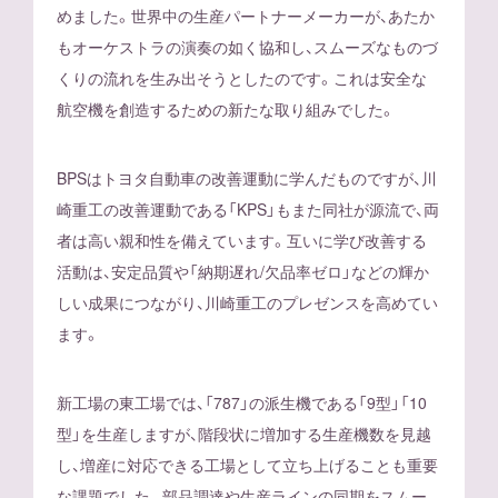
めました。世界中の生産パートナーメーカーが、あたか
もオーケストラの演奏の如く協和し、スムーズなものづ
くりの流れを生み出そうとしたのです。これは安全な
航空機を創造するための新たな取り組みでした。
BPSはトヨタ自動車の改善運動に学んだものですが、川
崎重工の改善運動である「KPS」もまた同社が源流で、両
者は高い親和性を備えています。互いに学び改善する
活動は、安定品質や「納期遅れ/欠品率ゼロ」などの輝か
しい成果につながり、川崎重工のプレゼンスを高めてい
ます。
新工場の東工場では、「787」の派生機である「9型」「10
型」を生産しますが、階段状に増加する生産機数を見越
し、増産に対応できる工場として立ち上げることも重要
な課題でした。部品調達や生産ラインの同期をスムー