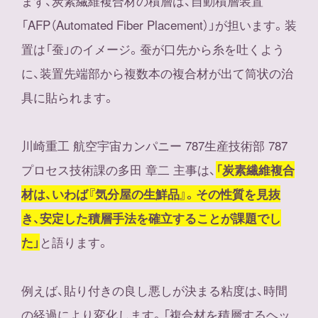
まず、炭素繊維複合材の積層は、自動積層装置
「AFP（Automated Fiber Placement）」が担います。装
置は「蚕」のイメージ。蚕が口先から糸を吐くよう
に、装置先端部から複数本の複合材が出て筒状の治
具に貼られます。
川崎重工 航空宇宙カンパニー 787生産技術部 787
プロセス技術課の多田 章二 主事は、
「炭素繊維複合
材は、いわば『気分屋の生鮮品』。その性質を見抜
き、安定した積層手法を確立することが課題でし
と語ります。
た」
例えば、貼り付きの良し悪しが決まる粘度は、時間
の経過により変化します。「複合材を積層するヘッ