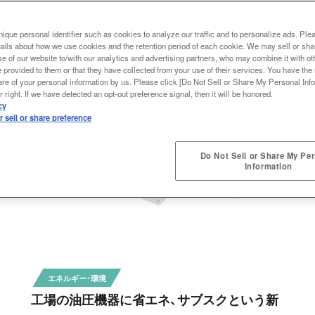
ique personal identifier such as cookies to analyze our traffic and to personalize ads. Ple
ails about how we use cookies and the retention period of each cookie. We may sell or sha
e of our website to/with our analytics and advertising partners, who may combine it with ot
 provided to them or that they have collected from your use of their services. You have the r
are of your personal information by us. Please click [Do Not Sell or Share My Personal Info
 right. If we have detected an opt-out preference signal, then it will be honored.
cy
 sell or share preference
Do Not Sell or Share My Pe
Information
エネルギー・環境
工場の油圧機器に省エネ、サブスクという新