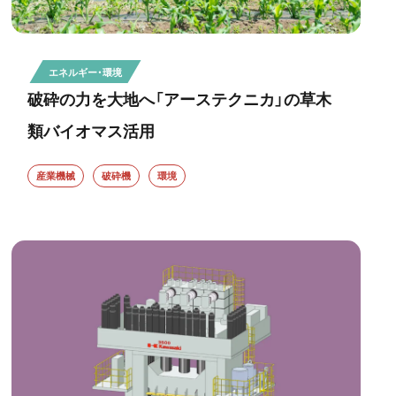
エネルギー・環境
破砕の力を大地へ「アーステクニカ」の草木
類バイオマス活用
産業機械
破砕機
環境