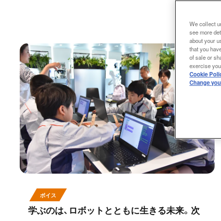
We collect un
see more det
about your us
that you have
of sale or sh
exercise your
Cookie Poli
Change your
ボイス
学ぶのは、ロボットとともに生きる未来。次