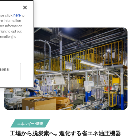
ase click
here
to
re information
her information
ight to opt out
rmation] to
rsonal
エネルギー・環境
工場から脱炭素へ。進化する省エネ油圧機器