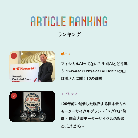
ランキング
ボイス
1
フィジカルAIってなに？ 生成AIとどう違
う？Kawasaki Physical AI Centerの山
口潤さんに聞く10の質問
モビリティ
2
100年前に創業した現存する日本最古の
モーターサイクルブランド「メグロ」：前
篇 ～国産大型モーターサイクルの起源
と、これから～