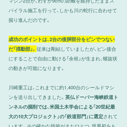
マシン2台が、わずか9cmの距離を維持したままス
パイラル施工を行って、しかも川の蛇行に合わせて
掘り進んだのです。
成功のポイントは、2台の後胴部分をピンでつない
従来は剛結していましたが、ピン接合
だ「揺動部」。
にすることで自由に動ける「余裕」が生まれ、螺旋状
の動きが可能になります。
川崎重工は、これまでに約1,400台のシールドマシ
ンを送り出してきました。
英仏ドーバー海峡鉄道ト
ンネルの掘削では、米国土木学会による「20世紀最
されて
大の10大プロジェクト」の「鉄道部門」に選定
います。その確かな技術がまたひとつ、世界初をも