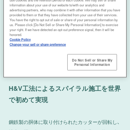
旋回ベアリング
information about your use of our website to/with our analytics and
advertising partners, who may combine it with other information that you have
provided to them or that they have collected from your use of their services.
中折れジャッキ
You have the right to opt out of sale or share of your personal information by
us. Please click [Do Not Sell or Share My Personal Information] to exercise
作業台
your right. If we have detected an opt-out preference signal, then it will be
honored.
Cookie Policy
カッター駆動用電動モータ
Change your sell or share preference
送泥管と排泥管
Do Not Sell or Share My
Personal Information
H&V工法によるスパイラル施工を世界
で初めて実現
鋼鉄製の胴体に取り付けられたカッターが回転し、