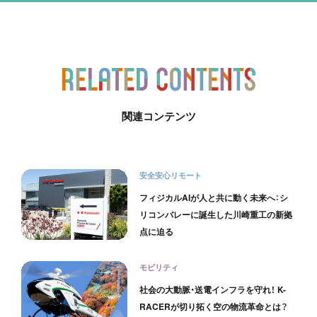
関連コンテンツ
安全安心リモート
フィジカルAIが人と共に動く未来へ：シ
リコンバレーに誕生した川崎重工の新拠
点に迫る
モビリティ
社会の大動脈・送電インフラを守れ！ K-
RACERが切り拓く空の物流革命とは？