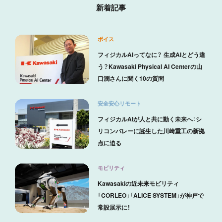
新着記事
ボイス
フィジカルAIってなに？ 生成AIとどう違
う？Kawasaki Physical AI Centerの山
口潤さんに聞く10の質問
安全安心リモート
フィジカルAIが人と共に動く未来へ：シ
リコンバレーに誕生した川崎重工の新拠
点に迫る
モビリティ
Kawasakiの近未来モビリティ
「CORLEO」「ALICE SYSTEM」が神戸で
常設展示に！