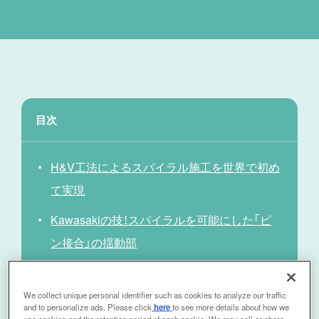
目次
H&V工法によるスパイラル施工を世界で初め
て実現
Kawasakiの技！スパイラルを可能にした「ピ
ン接合」の揺動部
カッター
We collect unique personal identifier such as cookies to analyze our traffic
シールドジャッキ
and to personalize ads. Please click
here
to see more details about how we
use cookies and the retention period of each cookie. We may sell or share