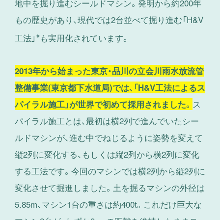
地中を掘り進むシールドマシン。発明から約200年
もの歴史があり、現代では2台並べて掘り進む「H&V
※
工法」
も実用化されています。
2013年から始まった東京・品川の立会川雨水放流管
整備事業(東京都下水道局)では、「H&V工法によるス
ス
パイラル施工」が世界で初めて採用されました。
パイラル施工とは、最初は横2列で進んでいたシー
ルドマシンが、進む中でねじるように姿勢を変えて
縦2列に変化する、もしくは縦2列から横2列に変化
する工法です。今回のマシンでは横2列から縦2列に
変化させて掘進しました。土を掘るマシンの外径は
5.85m、マシン1台の重さは約400t。これだけ巨大な