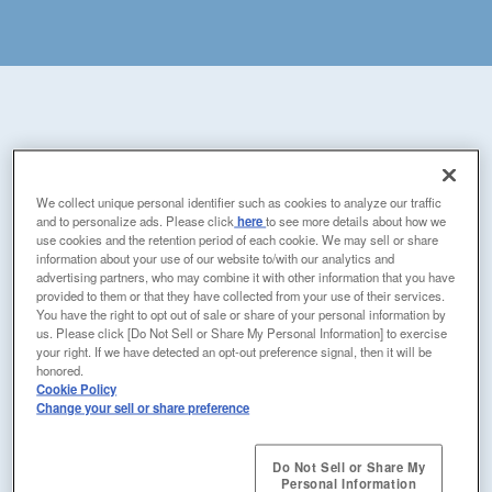
目次
We collect unique personal identifier such as cookies to analyze our traffic
and to personalize ads. Please click
here
to see more details about how we
use cookies and the retention period of each cookie. We may sell or share
information about your use of our website to/with our analytics and
人が人にしかできない仕事に専念できる環境
advertising partners, who may combine it with other information that you have
provided to them or that they have collected from your use of their services.
をつくりたい。
You have the right to opt out of sale or share of your personal information by
us. Please click [Do Not Sell or Share My Personal Information] to exercise
人と同じように施設を移動できるサービスロ
your right. If we have detected an opt-out preference signal, then it will be
honored.
ボットの誕生。
Cookie Policy
Change your sell or share preference
目指すのは、人と共存するロボット。
Do Not Sell or Share My
Personal Information