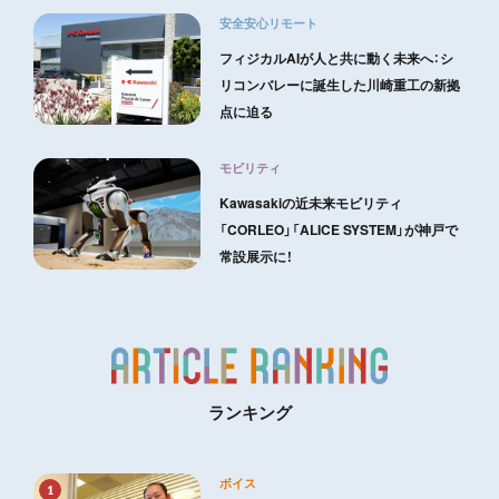
安全安心リモート
フィジカルAIが人と共に動く未来へ：シ
リコンバレーに誕生した川崎重工の新拠
点に迫る
モビリティ
Kawasakiの近未来モビリティ
「CORLEO」「ALICE SYSTEM」が神戸で
常設展示に！
ランキング
ボイス
1