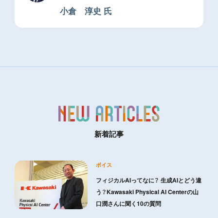
小倉 淳史 氏
新着記事
ボイス
フィジカルAIってなに？ 生成AIとどう違
う？Kawasaki Physical AI Centerの山
口潤さんに聞く10の質問