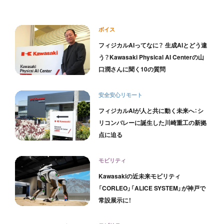
ボイス
フィジカルAIってなに？ 生成AIとどう違
う？Kawasaki Physical AI Centerの山
口潤さんに聞く10の質問
安全安心リモート
フィジカルAIが人と共に動く未来へ：シ
リコンバレーに誕生した川崎重工の新拠
点に迫る
モビリティ
Kawasakiの近未来モビリティ
「CORLEO」「ALICE SYSTEM」が神戸で
常設展示に！