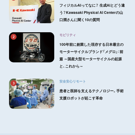
フィジカルAIってなに？ 生成AIとどう違
う？Kawasaki Physical AI Centerの山
口潤さんに聞く10の質問
モビリティ
2
100年前に創業した現存する日本最古の
モーターサイクルブランド「メグロ」：前
篇 ～国産大型モーターサイクルの起源
と、これから～
安全安心リモート
3
患者と医師を支えるテクノロジー。手術
支援ロボットが起こす革命