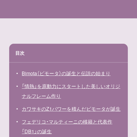
目次
Bimota（ビモータ）の誕生と伝説の始まり
「情熱」を原動力にスタートした美しいオリジ
ナルフレーム作り
カワサキのZ1パワーを積んだビモータが誕生
フェデリコ・マルティーニの移籍と代表作
「DB1」の誕生