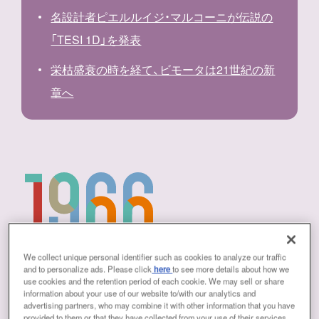
名設計者ピエルルイジ・マルコーニが伝説の
「TESI 1D」を発表
栄枯盛衰の時を経て、ビモータは21世紀の新
章へ
We collect unique personal identifier such as cookies to analyze our traffic
and to personalize ads. Please click
here
to see more details about how we
Bimota（ビモータ）の誕生と伝説の始
use cookies and the retention period of each cookie. We may sell or share
information about your use of our website to/with our analytics and
まり
advertising partners, who may combine it with other information that you have
provided to them or that they have collected from your use of their services.