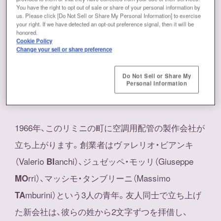
You have the right to opt out of sale or share of your personal information by
us. Please click [Do Not Sell or Share My Personal Information] to exercise
your right. If we have detected an opt-out preference signal, then it will be
イタリアはフィレンツェから東へ約150km、アドリ
honored.
Cookie Policy
ア海に面した港町リミニ。エメラルドグリーンの水
Change your sell or share preference
面に青い空、そして古代ローマ時代からの歴史的建
造物が日々の生活に溶け込むその場所でビモータ
Do Not Sell or Share My
Personal Information
は誕生しました。
1966年、このリミニの町に空調用配管の製作会社が
立ち上がります。創業者はヴァレリオ・ビアンキ
（Valerio
anchi）、ジュゼッペ・モッリ（Giuseppe
BI
rri）、マッシモ・タンブリーニ（Massimo
MO
mburini）という3人の青年。友人同士で立ち上げ
TA
た新会社は、彼らの姓から2文字ずつを拝借し、