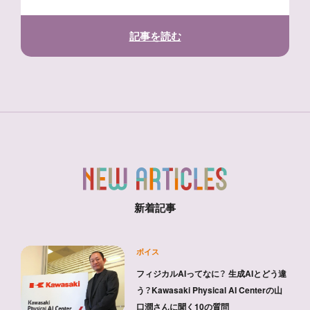
記事を読む
新着記事
ボイス
フィジカルAIってなに？ 生成AIとどう違
う？Kawasaki Physical AI Centerの山
口潤さんに聞く10の質問