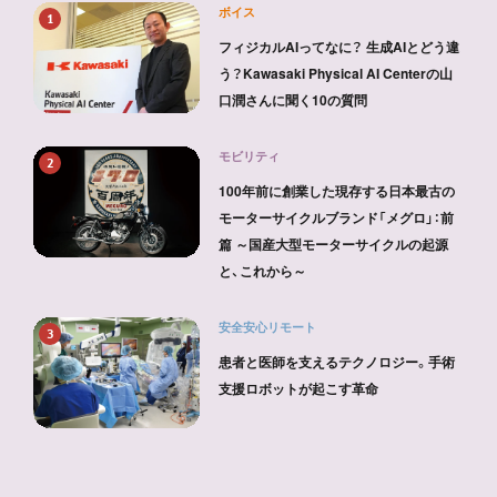
ボイス
1
フィジカルAIってなに？ 生成AIとどう違
う？Kawasaki Physical AI Centerの山
口潤さんに聞く10の質問
モビリティ
2
100年前に創業した現存する日本最古の
モーターサイクルブランド「メグロ」：前
篇 ～国産大型モーターサイクルの起源
と、これから～
安全安心リモート
3
患者と医師を支えるテクノロジー。手術
支援ロボットが起こす革命