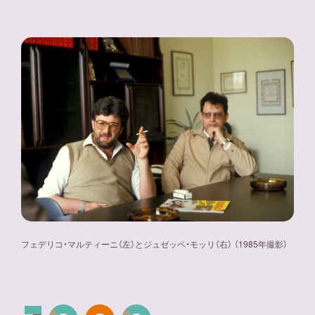
フェデリコ・マルティーニ（左）とジュゼッペ・モッリ（右） （1985年撮影）