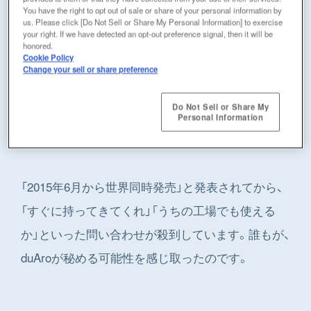
You have the right to opt out of sale or share of your personal information by
アームとコントローラー（制御機器）が一体にな
す。
us. Please click [Do Not Sell or Share My Personal Information] to exercise
your right. If we have detected an opt-out preference signal, then it will be
っていて、幅62㎝、奥行き60㎝、重さは145㎏。キャ
honored.
Cookie Policy
スターが付いているので置き場所を自在に変えら
Change your sell or share preference
れます。販売価格は280万円。この
コンパクトさと
Do Not Sell or Share My
が、ロボット導入をためらっていたものづくり
価格
Personal Information
の現場に衝撃を与えました。
「2015年6月から世界同時発売」と発表されてから、
「すぐに持ってきてくれ」「うちの工場でも使える
か」といった問い合わせが殺到しています。誰もが、
duAroが秘める可能性を感じ取ったのです。