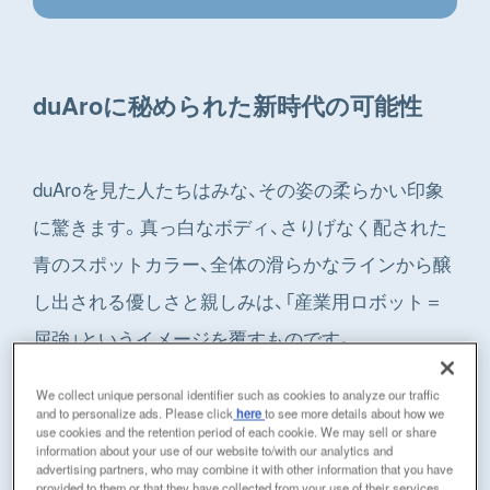
duAroに秘められた新時代の可能性
duAroを見た人たちはみな、その姿の柔らかい印象
に驚きます。真っ白なボディ、さりげなく配された
青のスポットカラー、全体の滑らかなラインから醸
し出される優しさと親しみは、「産業用ロボット＝
屈強」というイメージを覆すものです。
We collect unique personal identifier such as cookies to analyze our traffic
duAroは、水平方向に２つのアーム（腕、ロボット部
and to personalize ads. Please click
here
to see more details about how we
use cookies and the retention period of each cookie. We may sell or share
分）が動作する多関節ロボットで、双腕の水平多関
information about your use of our website to/with our analytics and
advertising partners, who may combine it with other information that you have
節ロボットを世界で初めて同軸上に配置していま
provided to them or that they have collected from your use of their services.